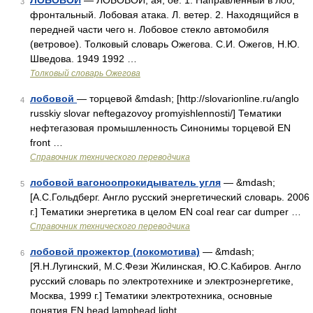
ЛОБОВОЙ
— ЛОБОВОЙ, ая, ое. 1. Направленный в лоб,
3
фронтальный. Лобовая атака. Л. ветер. 2. Находящийся в
передней части чего н. Лобовое стекло автомобиля
(ветровое). Толковый словарь Ожегова. С.И. Ожегов, Н.Ю.
Шведова. 1949 1992 …
Толковый словарь Ожегова
лобовой
— торцевой &mdash; [http://slovarionline.ru/anglo
4
russkiy slovar neftegazovoy promyishlennosti/] Тематики
нефтегазовая промышленность Синонимы торцевой EN
front …
Справочник технического переводчика
лобовой вагоноопрокидыватель угля
— &mdash;
5
[А.С.Гольдберг. Англо русский энергетический словарь. 2006
г.] Тематики энергетика в целом EN coal rear car dumper …
Справочник технического переводчика
лобовой прожектор (локомотива)
— &mdash;
6
[Я.Н.Лугинский, М.С.Фези Жилинская, Ю.С.Кабиров. Англо
русский словарь по электротехнике и электроэнергетике,
Москва, 1999 г.] Тематики электротехника, основные
понятия EN head lamphead light …