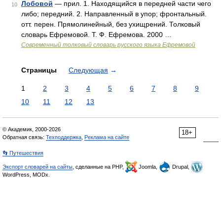
Лобовой
— прил. 1. Находящийся в передней части чего
10
либо; передний. 2. Направленный в упор; фронтальный.
отт. перен. Прямолинейный, без ухищрений. Толковый
словарь Ефремовой. Т. Ф. Ефремова. 2000 …
Современный толковый словарь русского языка Ефремовой
Страницы
Следующая
→
1
2
3
4
5
6
7
8
9
10
11
12
13
© Академик, 2000-2026
18+
Обратная связь:
Техподдержка
,
Реклама на сайте
👣 Путешествия
Экспорт словарей на сайты
, сделанные на PHP,
Joomla,
Drupal,
WordPress, MODx.