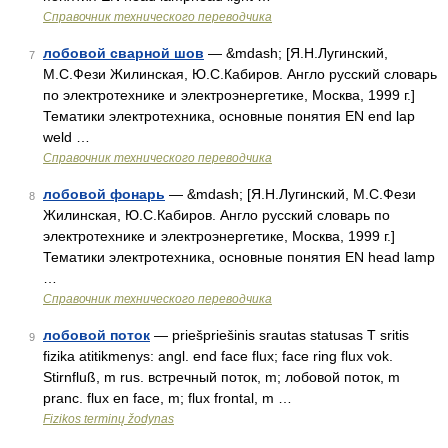
Справочник технического переводчика
лобовой сварной шов
— &mdash; [Я.Н.Лугинский,
7
М.С.Фези Жилинская, Ю.С.Кабиров. Англо русский словарь
по электротехнике и электроэнергетике, Москва, 1999 г.]
Тематики электротехника, основные понятия EN end lap
weld …
Справочник технического переводчика
лобовой фонарь
— &mdash; [Я.Н.Лугинский, М.С.Фези
8
Жилинская, Ю.С.Кабиров. Англо русский словарь по
электротехнике и электроэнергетике, Москва, 1999 г.]
Тематики электротехника, основные понятия EN head lamp
…
Справочник технического переводчика
лобовой поток
— priešpriešinis srautas statusas T sritis
9
fizika atitikmenys: angl. end face flux; face ring flux vok.
Stirnfluß, m rus. встречный поток, m; лобовой поток, m
pranc. flux en face, m; flux frontal, m …
Fizikos terminų žodynas